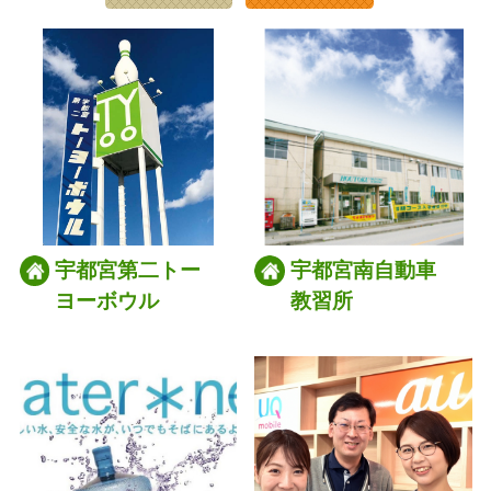
宇都宮第二トー
宇都宮南自動車
ヨーボウル
教習所
028-666-7878