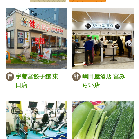
宇都宮餃子館 東
嶋田屋酒店 宮み
口店
らい店
028-666-7878