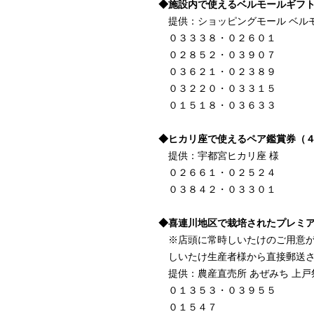
◆施設内で使えるベルモールギフト券
提供：ショッピングモール ベルモ
０３３３８・０２６０１
０２８５２・０３９０７
０３６２１・０２３８９
０３２２０・０３３１５
０１５１８・０３６３３
◆ヒカリ座で使えるペア鑑賞券（
提供：宇都宮ヒカリ座 様
０２６６１・０２５２４
０３８４２・０３３０１
◆喜連川地区で栽培されたプレミ
※店頭に常時しいたけのご用意が
しいたけ生産者様から直接郵送さ
提供：農産直売所 あぜみち 上戸
０１３５３・０３９５５
０１５４７