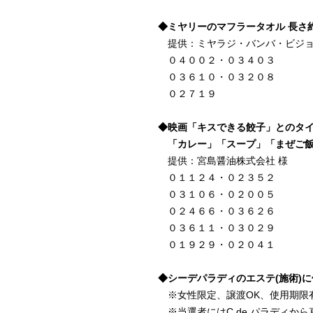
◆ミヤリーのマフラータオル 長さ約1
提供：ミヤラジ・バンバ・ビジョ
０４００２・０３４０３
０３６１０・０３２０８
０２７１９
◆映画「キスできる餃子」とのタ
「カレー」「スープ」「まぜご飯
提供：宮島醤油株式会社 様
０１１２４・０２３５２
０３１０６・０２００５
０２４６６・０３６２６
０３６１１・０３０２９
０１９２９・０２０４１
◆シーデパラディのエステ(施術)に
※女性限定、譲渡OK、使用期限
※当選者にはC de パラディか