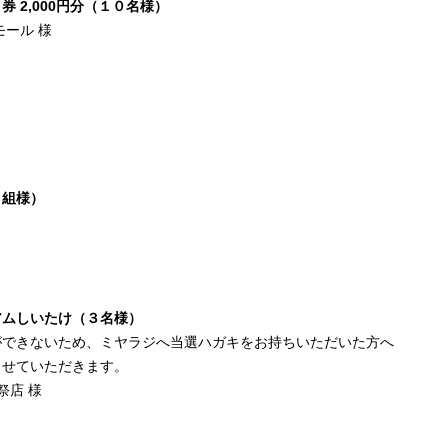
 2,000円分（１０名様）
ール 様
４組様）
アムしいたけ（３名様）
できないため、ミヤラジへ当選ハガキをお持ちいただいた方へ
せていただきます。
祭店 様