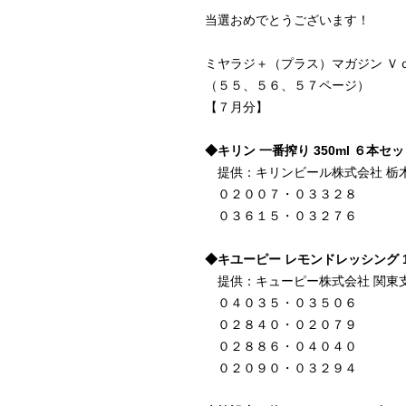
当選おめでとうございます！
ミヤラジ＋（プラス）マガジン Ｖ
（５５、５６、５７ページ）
【７月分】
◆キリン 一番搾り 350ml ６本
提供：キリンビール株式会社 栃木
０２００７・０３３２８
０３６１５・０３２７６
◆キユーピー レモンドレッシング 1
提供：キューピー株式会社 関東支
０４０３５・０３５０６
０２８４０・０２０７９
０２８８６・０４０４０
０２０９０・０３２９４