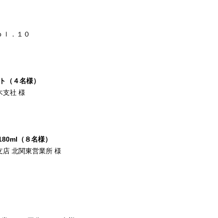
ｏｌ．１０
セット（４名様）
支社 様
80ml（８名様）
店 北関東営業所 様