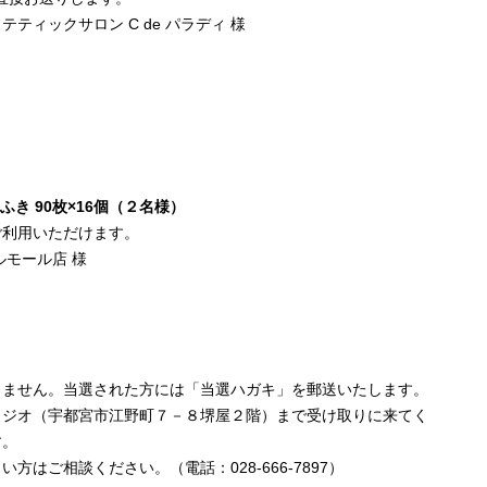
ィックサロン C de パラディ 様
ふき 90枚×16個（２名様）
利用いただけます。
モール店 様
しません。当選された方には「当選ハガキ」を郵送いたします。
タジオ（宇都宮市江野町７－８堺屋２階）まで受け取りに来てく
す。
はご相談ください。（電話：028-666-7897）