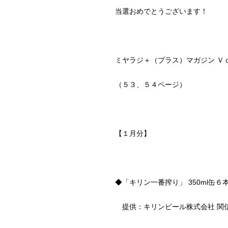
当選おめでとうございます！
ミヤラジ＋（プラス）マガジン Ｖ
（５３、５４ページ）
【１月分】
◆「キリン一番搾り」 350ml缶
提供：キリンビール株式会社 関信