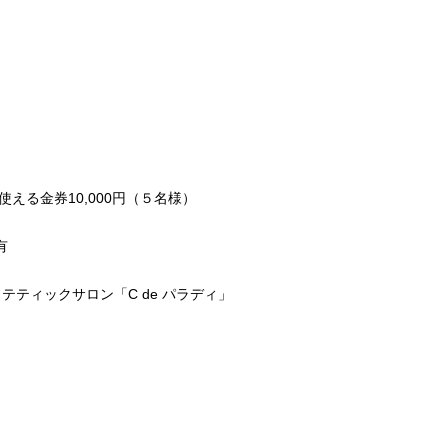
える金券10,000円（５名様）
有
ティックサロン「C de パラディ」