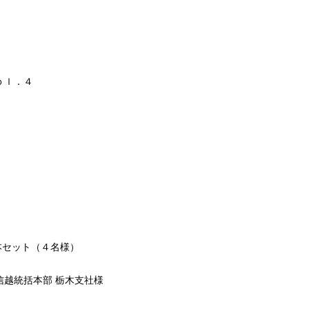
ｏｌ．４
６本セット（４名様）
越統括本部 栃木支社様