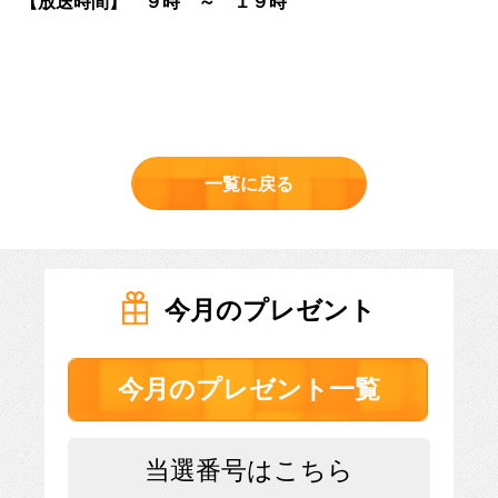
【放送時間】 ９時 ～ １９時
一覧に戻る
今月のプレゼント
今月のプレゼント一覧
028-666-7878
当選番号はこちら