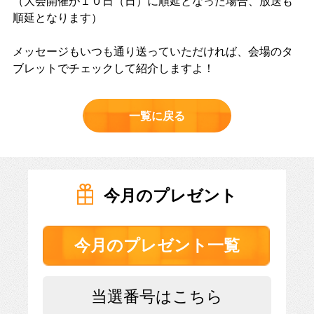
（大会開催が１０日（日）に順延となった場合、放送も
順延となります）
メッセージもいつも通り送っていただければ、会場のタ
ブレットでチェックして紹介しますよ！
一覧に戻る
今月のプレゼント
今月のプレゼント一覧
028-666-7878
当選番号はこちら