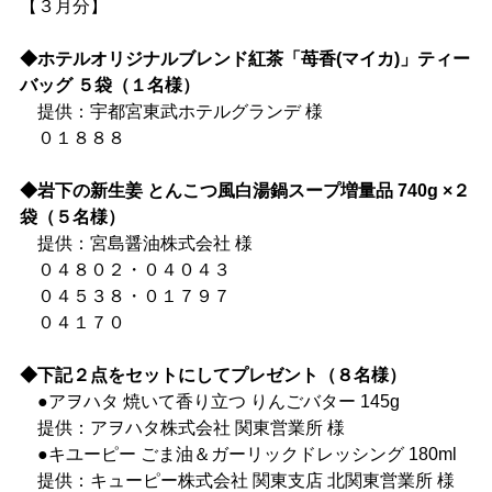
【３月分】
◆ホテルオリジナルブレンド紅茶「苺香(マイカ)」ティー
バッグ ５袋（１名様）
提供：宇都宮東武ホテルグランデ 様
０１８８８
◆岩下の新生姜 とんこつ風白湯鍋スープ増量品 740g ×２
袋（５名様）
提供：宮島醤油株式会社 様
０４８０２・０４０４３
０４５３８・０１７９７
０４１７０
◆下記２点をセットにしてプレゼント（８名様）
●アヲハタ 焼いて香り立つ りんごバター 145g
提供：アヲハタ株式会社 関東営業所 様
●キユーピー ごま油＆ガーリックドレッシング 180ml
028-666-7878
提供：キューピー株式会社 関東支店 北関東営業所 様