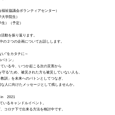
会福祉協議会ボランティアセンター）
大学院生）
生）（予定）
の活動を振り返ります。
の２つの企画についてお話しします。
”をカタチに～
バトン」
る今、いつか起こる次の災害から
”ため、被災された方も被災していない人も、
訓」を未来へのバトンとしてつなぎ、
に向けたメッセージとして残しませんか。
 2021
るキャンドルイベント。
ナ下で出来る方法を検討中です。