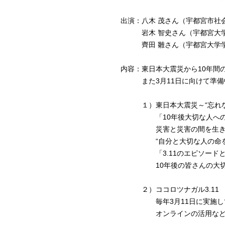
出演：八木 茂さん（宇都宮市社
岩木 智史さん（宇都宮大学
齊田 雛さん（宇都宮大学学
内容：東日本大震災から10年間
また3月11日に向けて準備中
１）東日本大震災～“忘れない
「10年後大切な人への
災害と災害の間を生きてい
“自分と大切な人の命を守る
「3.11のエピソードと教
10年後の皆さんの大切な人
２）ココロツナガル3.11 in
毎年3月11日に実施してい
オンラインの活用など、コロ